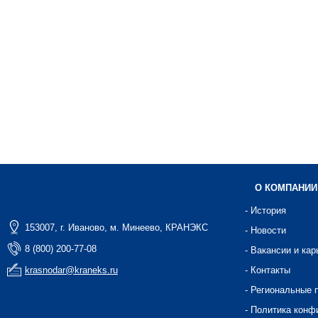
О КОМПАНИИ
- История
153007, г. Иваново, м. Минеево, КРАНЭКС
- Новости
8 (800) 200-77-08
- Вакансии и кар
krasnodar@kraneks.ru
- Контакты
- Региональные 
- Политика конф