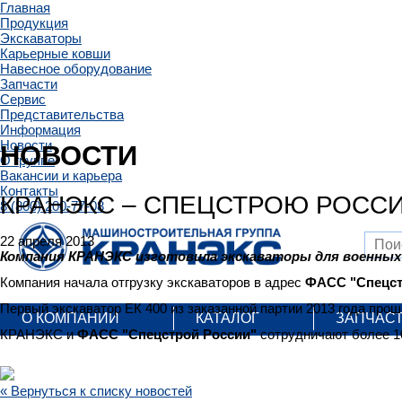
Главная
Продукция
Экскаваторы
Карьерные ковши
Навесное оборудование
Запчасти
Сервис
Представительства
Информация
Новости
НОВОСТИ
О группе
Вакансии и карьера
Контакты
КРАНЭКС – СПЕЦСТРОЮ РОСС
8 (800) 200-77-08
22 апреля 2013
Компания КРАНЭКС изготовила экскаваторы для военны
Компания начала отгрузку экскаваторов в адрес
ФАСС "Спецст
Первый экскаватор ЕК 400 из заказанной партии 2013 года прош
О КОМПАНИИ
КАТАЛОГ
ЗАПЧАС
КРАНЭКС и
ФАСС "Спецстрой России"
сотрудничают более 1
« Вернуться к списку новостей