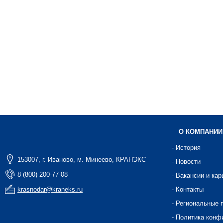
О КОМПАНИИ
- История
153007, г. Иваново, м. Минеево, КРАНЭКС
- Новости
8 (800) 200-77-08
- Вакансии и кар
krasnodar@kraneks.ru
- Контакты
- Региональные 
- Политика конф