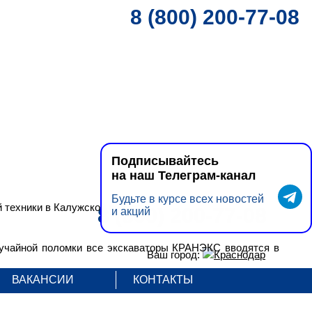
8 (800) 200-77-08
Подписывайтесь
на наш Телеграм-канал
Будьте в курсе всех новостей
техники в Калужской области.
8 (800) 200-77-08
и акций
случайной поломки все экскаваторы КРАНЭКС вводятся в
Ваш город:
Краснодар
ВАКАНСИИ
КОНТАКТЫ