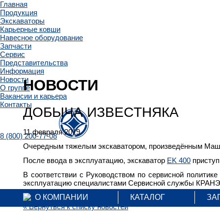
Главная
Продукция
Экскаваторы
Карьерные ковши
Навесное оборудование
Запчасти
Сервис
Представительства
Информация
Новости
НОВОСТИ
О группе
Вакансии и карьера
Контакты
ДОБЫЧА ИЗВЕCТНЯКА
11 февраля 2019
8 (800) 200-77-08
Очередным тяжелым экскаватором, произведённым Машин
После ввода в эксплуатацию, экскаватор
EK 400
приступи
В соответствии с Руководством по сервисной политике
эксплуатацию специалистами Сервисной службы КРАН
О КОМПАНИИ
КАТАЛОГ
ЗА
« Вернуться к списку новостей