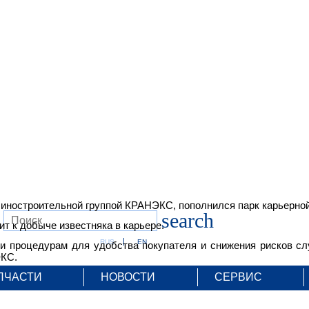
остроительной группой КРАНЭКС, пополнился парк карьерной 
search
т к добыче известняка в карьере.
RUS
EN
 и процедурам для удобства покупателя и снижения рисков 
ЭКС.
ПЧАСТИ
НОВОСТИ
СЕРВИС