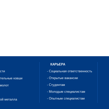
КАРЬЕРА
асти
- Социальная ответственность
- Открытые вакансии
ительные ковши
- Студентам
омолот
- Молодым специалистам
- Опытным специалистам
рой металла