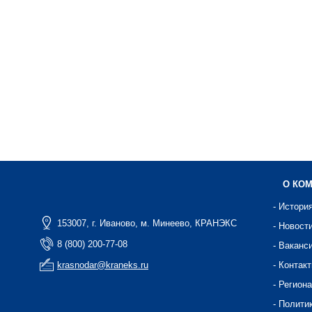
О КО
- Истори
153007, г. Иваново, м. Минеево, КРАНЭКС
- Новост
8 (800) 200-77-08
- Ваканс
krasnodar@kraneks.ru
- Контак
- Регион
- Полити