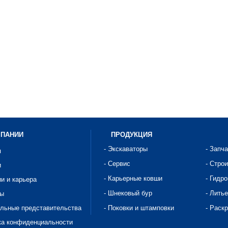
МПАНИИ
ПРОДУКЦИЯ
- Экскаваторы
- Запч
я
- Сервис
- Стро
и
- Карьерные ковши
- Гидр
ии и карьера
- Шнековый бур
- Литье
ты
альные представительства
- Поковки и штамповки
- Раск
ка конфиденциальности