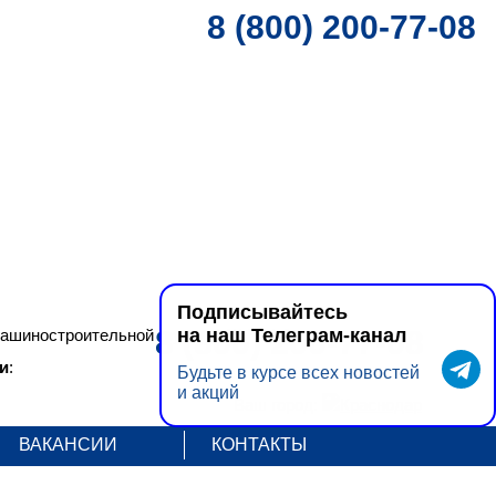
8 (800) 200-77-08
Подписывайтесь
на наш Телеграм-канал
8 (800) 200-77-08
Машиностроительной группы КРАНЭКС.
и
:
Будьте в курсе всех новостей
и акций
Ваш город:
Краснодар
ВАКАНСИИ
КОНТАКТЫ