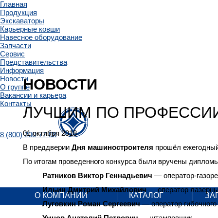
Главная
Продукция
Экскаваторы
Карьерные ковши
Навесное оборудование
Запчасти
Сервис
Представительства
Информация
Новости
НОВОСТИ
О группе
Вакансии и карьера
Контакты
ЛУЧШИМ ПО ПРОФЕССИ
01 октября 2018
8 (800) 200-77-08
В преддверии
Дня машиностроителя
прошёл ежегодный
По итогам проведенного конкурса были вручены диплом
Ратников Виктор Геннадьевич
— оператор-газоре
Ильин Дмитрий Михайлович
— оператор лазерны
О КОМПАНИИ
КАТАЛОГ
ЗА
Луговкин Роман Сергеевич
— оператор гибочного 
Умнов Анатолий Петрович
— штамповщик.