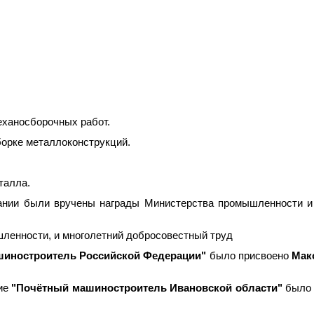
ханосборочных работ.
орке металлоконструкций.
талла.
ании были вручены награды Министерства промышленности и
шленности, и многолетний добросовестный труд
иностроитель Российской Федерации"
было присвоено
Мак
ние
"Почётный машиностроитель Ивановской области"
было 