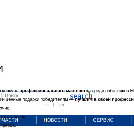
И
 конкурс
профессионального мастерства
среди работников 
search
ы и ценные подарки победителям —
лучшим в своей професси
RUS
EN
зчик.
х установок.
ПЧАСТИ
НОВОСТИ
СЕРВИС
пресса.