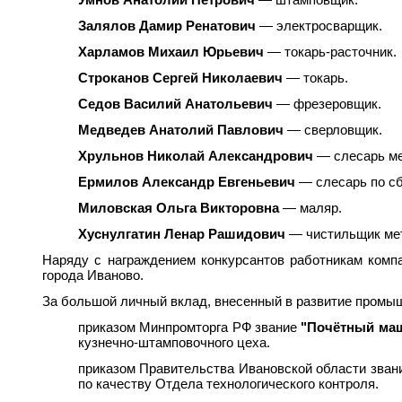
Залялов Дамир Ренатович
— электросварщик.
Харламов Михаил Юрьевич
— токарь-расточник.
Строканов Сергей Николаевич
— токарь.
Седов Василий Анатольевич
— фрезеровщик.
Медведев Анатолий Павлович
— сверловщик.
Хрульнов Николай Александрович
— слесарь ме
Ермилов Александр Евгеньевич
— слесарь по сб
Миловская Ольга Викторовна
— маляр.
Хуснулгатин Ленар Рашидович
— чистильщик ме
Наряду с награждением конкурсантов работникам комп
города Иваново.
За большой личный вклад, внесенный в развитие промы
приказом Минпромторга РФ звание
"Почётный маш
кузнечно-штамповочного цеха.
приказом Правительства Ивановской области зва
по качеству Отдела технологического контроля.