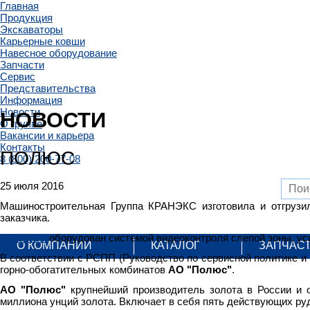
Главная
Продукция
Экскаваторы
Карьерные ковши
Навесное оборудование
Запчасти
Сервис
Представительства
Информация
Новости
НОВОСТИ
О группе
Вакансии и карьера
Контакты
ПОЛЮС
8 (800) 200-77-08
25 июля 2016
Машиностроительная Группа КРАНЭКС изготовила и отгруз
заказчика.
EK 270LC
оборудован системой видеоконтроля слепой зоны, у
О КОМПАНИИ
КАТАЛОГ
ЗАПЧАС
В соответствии с РСПП (Руководство по сервисной политике 
горно-обогатительных комбинатов
АО "Полюс"
.
АО "Полюс"
крупнейший производитель золота в России и 
миллиона унций золота. Включает в себя пять действующих руд