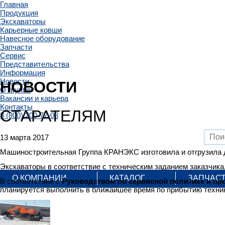
Главная
Продукция
Экскаваторы
Карьерные ковши
Навесное оборудование
Запчасти
Сервис
Представительства
Информация
Новости
НОВОСТИ
О группе
Вакансии и карьера
Контакты
СТАРАТЕЛЯМ
8 (800) 200-77-08
13 марта 2017
Машиностроительная Группа КРАНЭКС изготовила и отгрузила 
Экскаваторы в соответствие с техническим заданием заказчика
О КОМПАНИИ
КАТАЛОГ
ЗАПЧАС
В соответствии с
Руководством по сервисной политике и пр
планируется выполнить в ближайшее время по прибытию техник