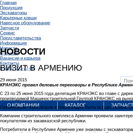
Главная
Продукция
Экскаваторы
Карьерные ковши
Навесное оборудование
Запчасти
Сервис
Представительства
Информация
Новости
НОВОСТИ
О группе
Вакансии и карьера
Контакты
ВИЗИТ В АРМЕНИЮ
8 (800) 200-77-08
29 июня 2015
КРАНЭКС провел деловые переговоры в Республике Армен
С 23 по 25 июня 2015 года делегация КРАНЭКС во главе с дире
производимой Машиностроительной Группой КРАНЭКС на рынок
О КОМПАНИИ
КАТАЛОГ
ЗАПЧАС
Организация переговоров и презентаций была осуществлена пр
Компании строительного комплекса Армении проявили заинтере
покупателям из закавказской республики.
Потребители в Республике Армения уже знакомы с экскаватор