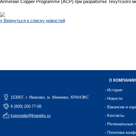
Armenian Copper Programme (ACP) при разработке Техутского м
« Вернуться к списку новостей
О КОМПАНИИ
- История
153007, г. Иваново, м. Минеево, КРАНЭКС
- Новости
8 (800) 200-77-08
- Вакансии и кар
krasnodar@kraneks.ru
- Контакты
- Региональные 
- Политика конф